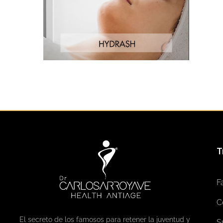
T
F
C
El secreto de los famosos para retener la juventud y
S