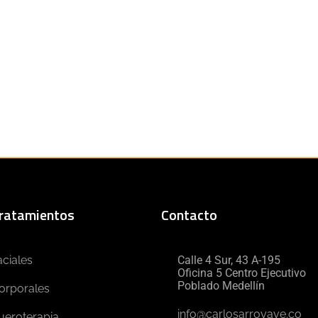
ratamientos
Contacto
aciales
Calle 4 Sur, 43 A-195
Oficina 5 Centro Ejecutivo
Poblado Medellín
orporales
info@carlosarroyave.co
ueroterapia