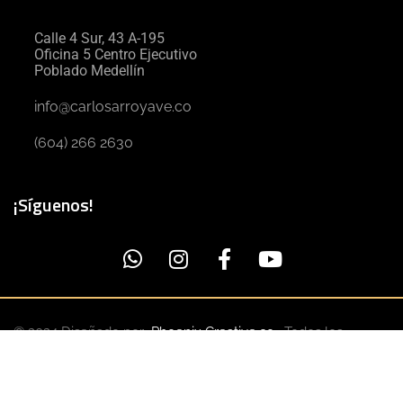
Calle 4 Sur, 43 A-195
Oficina 5 Centro Ejecutivo
Poblado Medellín
info@carlosarroyave.co
(604) 266 2630
¡Síguenos!
© 2024 Diseñado por
Phoenix Creative.co
. Todos los
derechos reservados
Nosotros
Poìtica de tratamiento de datos