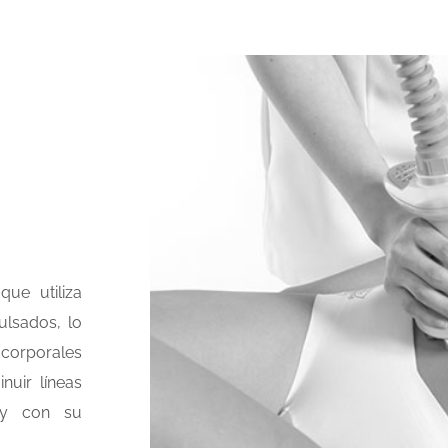
ue utiliza
ulsados, lo
corporales
nuir líneas
, y con su