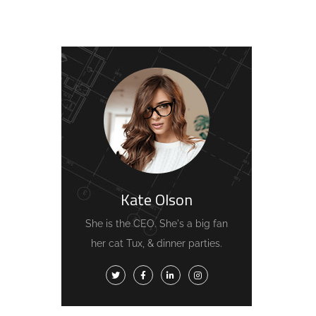
Kate Olson
She is the CEO. She's a big fan
her cat Tux, & dinner parties.