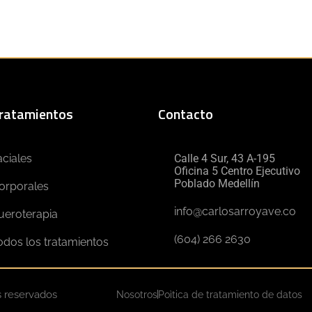
ratamientos
Contacto
aciales
Calle 4 Sur, 43 A-195
Oficina 5 Centro Ejecutivo
Poblado Medellín
orporales
info@carlosarroyave.co
ueroterapia
(604) 266 2630
odos los tratamientos
s reservados
Nosotros
Poìtica de tratamiento de datos