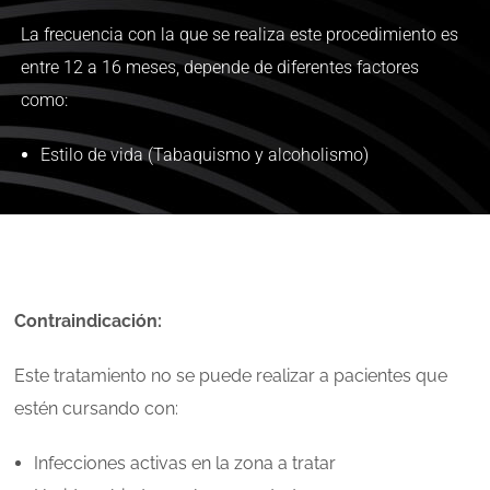
La frecuencia con la que se realiza este procedimiento es
entre 12 a 16 meses, depende de diferentes factores
como:
Estilo de vida (Tabaquismo y alcoholismo)
Contraindicación:
Este tratamiento no se puede realizar a pacientes que
estén cursando con:
Infecciones activas en la zona a tratar