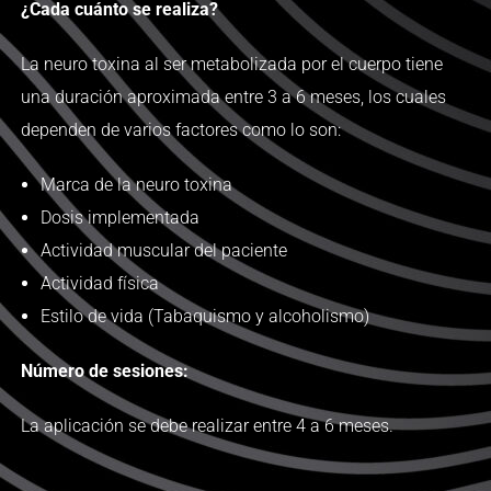
¿Cada cuánto se realiza?
La neuro toxina al ser metabolizada por el cuerpo tiene
una duración aproximada entre 3 a 6 meses, los cuales
dependen de varios factores como lo son:
Marca de la neuro toxina
Dosis implementada
Actividad muscular del paciente
Actividad física
Estilo de vida (Tabaquismo y alcoholismo)
Número de sesiones:
La aplicación se debe realizar entre 4 a 6 meses.